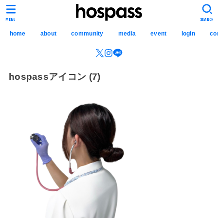
hospass media
MENU
SEARCH
home
about
community
media
event
login
co
hospassアイコン (7)