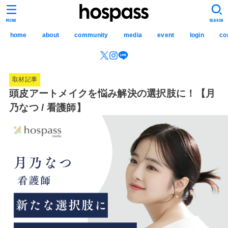
hospass media
MENU
SEARCH
home
about
community
media
event
login
co
取材記事
頭皮アートメイクを悩み解決の選択肢に！【月
乃なつ / 看護師】