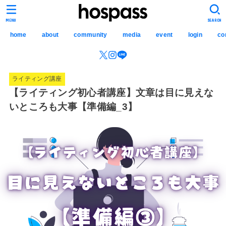
hospass media
MENU
SEARCH
home
about
community
media
event
login
co
ライティング講座
【ライティング初心者講座】文章は目に見えな
いところも大事【準備編_3】