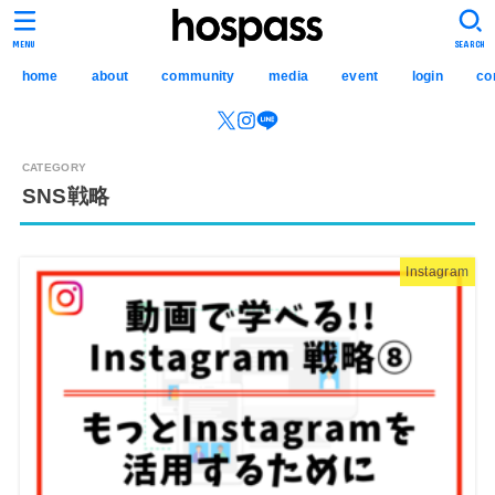
hospass media
MENU
SEARCH
home
about
community
media
event
login
co
SNS戦略
Instagram