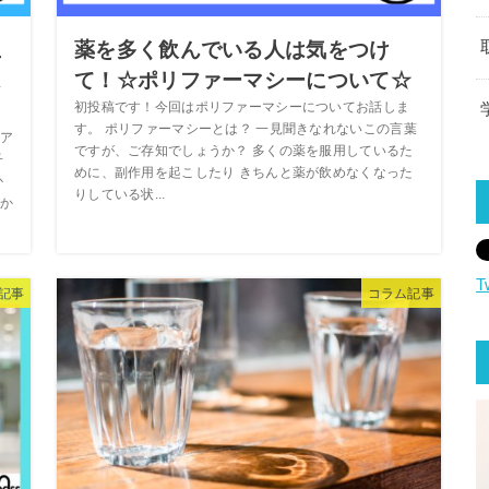
生
薬を多く飲んでいる人は気をつけ
は
て！☆ポリファーマシーについて☆
初投稿です！今回はポリファーマシーについてお話しま
す。 ポリファーマシーとは？ 一見聞きなれないこの言葉
ア
ですが、ご存知でしょうか？ 多くの薬を服用しているた
子
めに、副作用を起こしたり きちんと薬が飲めなくなった
か
りしている状...
か
T
記事
コラム記事