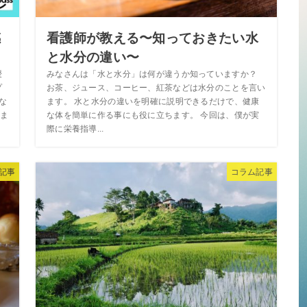
感
看護師が教える〜知っておきたい水
と水分の違い〜
授
みなさんは「水と水分」は何が違うか知っていますか？
プ
お茶、ジュース、コーヒー、紅茶などは水分のことを言い
な
ます。 水と水分の違いを明確に説明できるだけで、健康
ま
な体を簡単に作る事にも役に立ちます。 今回は、僕が実
際に栄養指導...
記事
コラム記事