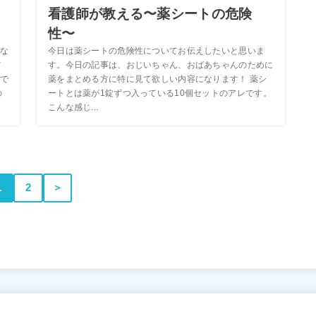
ノ
看護師が教える〜薬シートの危険
性〜
な
今日は薬シートの危険性についてお伝えしたいと思いま
メ
す。今日の記事は、おじいちゃん、おばあちゃんのために
で
薬をまとめる方に特に見て欲しい内容になります！ 薬シ
の
ートとは薬が1錠ずつ入っている10個セットのアレです。
こんな感じ...
1
2
＞