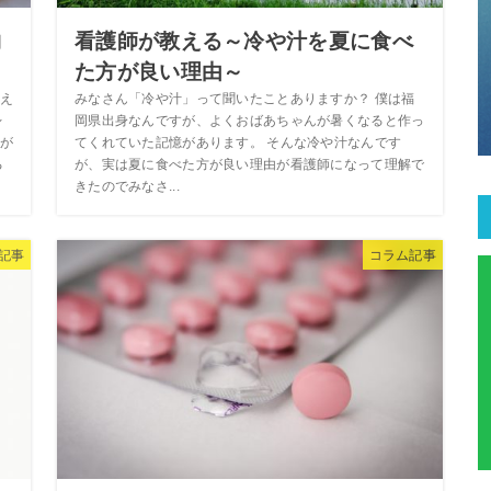
物
看護師が教える～冷や汁を夏に食べ
た方が良い理由～
え
みなさん「冷や汁」って聞いたことありますか？ 僕は福
レ
岡県出身なんですが、よくおばあちゃんが暑くなると作っ
が
てくれていた記憶があります。 そんな冷や汁なんです
る
が、実は夏に食べた方が良い理由が看護師になって理解で
きたのでみなさ...
記事
コラム記事