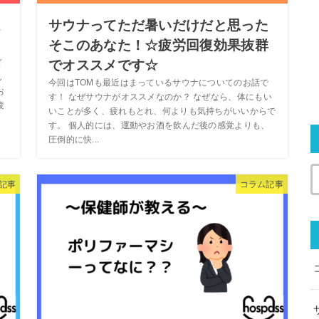
ほ
サウナってただ暑いだけだと思った
そこのあなた！☆疲労回復効果抜群
でオススメです☆
ぎ
ん
今回はTOMも最近はまっているサウナについてのお話で
お
す！ なぜサウナがオススメなのか？ なぜなら、体にもい
疲
いことが多く、疲れもとれ、何よりも気持ちがいいからで
す。 個人的には、運動やお酒を飲んだ後の感覚よりも、
圧倒的に快...
記事
コラム記事