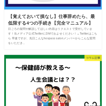
【覚えておいて損なし】仕事辞めたら、最
低限する4つの手続き【完全マニュアル】
日ごろの疑問や解説してほしい内容はリクエストで受付していま
す！当メディア公式TwitterにDMでおよせください！→Twitterはこち
ら 早速ですが、先日こんなhospass salonメンバーからこんな質問
をいただき...
コラム記事