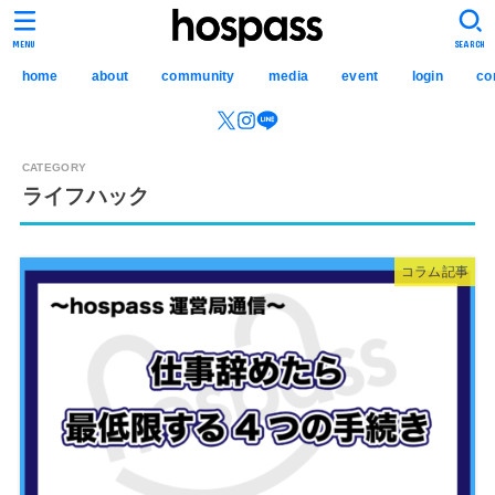
hospass media
MENU
SEARCH
home
about
community
media
event
login
co
ライフハック
コラム記事