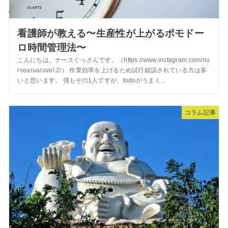
看護師が教える〜生産性が上がるポモドー
ロ時間管理法〜
こんにちは。ナースぐっさんです。（https://www.instagram.com/nu
rsearuaruvol.2/） 作業効率を上げるため試行錯誤されている方は多
いと思います。 僕もその1人ですが、todoがうまく...
コラム記事