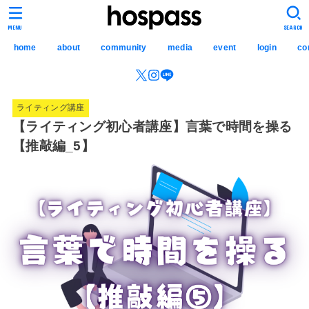
hospass media
MENU
SEARCH
home
about
community
media
event
login
co
ライティング講座
【ライティング初心者講座】言葉で時間を操る
【推敲編_5】