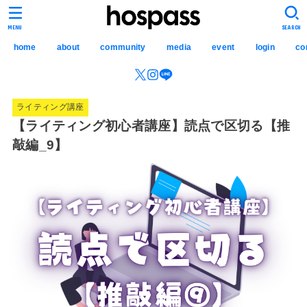
hospass media
MENU
SEARCH
home
about
community
media
event
login
co
ライティング講座
【ライティング初心者講座】読点で区切る【推
敲編_9】