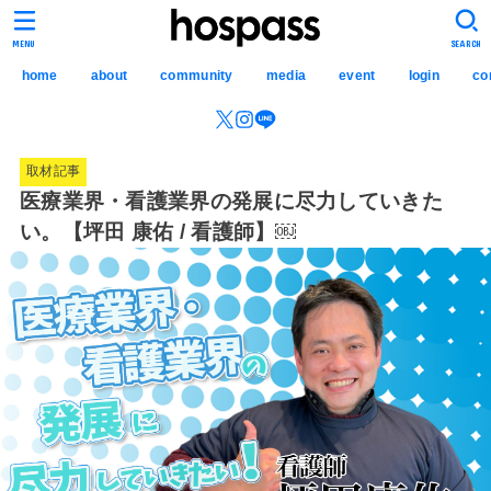
hospass media
MENU
SEARCH
home
about
community
media
event
login
co
取材記事
医療業界・看護業界の発展に尽力していきた
い。【坪田 康佑 / 看護師】￼