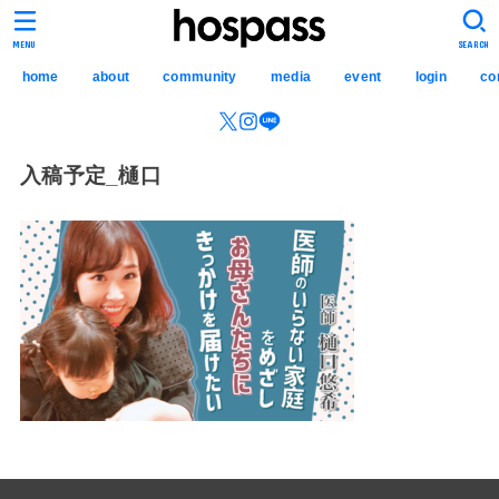
hospass media
MENU
SEARCH
home
about
community
media
event
login
co
入稿予定_樋口