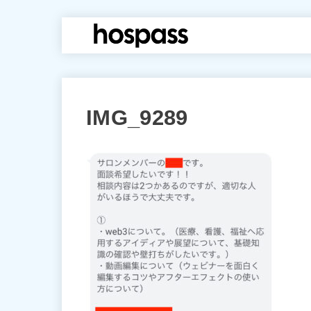
hospass media
IMG_9289