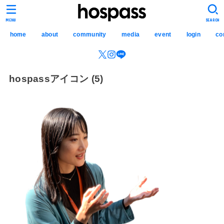
hospass media
MENU
SEARCH
home
about
community
media
event
login
co
hospassアイコン (5)