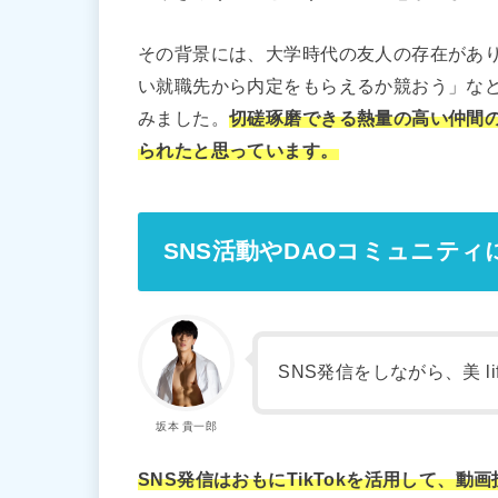
その背景には、大学時代の友人の存在があ
い就職先から内定をもらえるか競おう」な
みました。
切磋琢磨できる熱量の高い仲間
られたと思っています。
SNS活動やDAOコミュニテ
SNS発信をしながら、美 l
坂本 貴一郎
SNS発信はおもにTikTokを活用して、