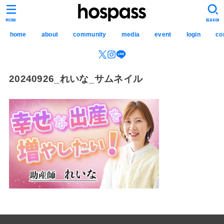
hospass media
MENU
SEARCH
home
about
community
media
event
login
co
20240926_れいな_サムネイル