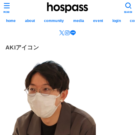
hospass media
MENU
SEARCH
home
about
community
media
event
login
co
AKIアイコン