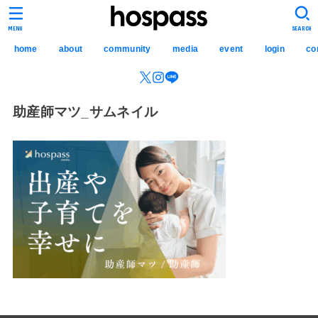
hospass media
MENU
SEARCH
home
about
community
media
event
login
co
助産師マツ_サムネイル