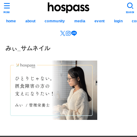
hospass media
MENU
SEARCH
home
about
community
media
event
login
co
みぃ_サムネイル