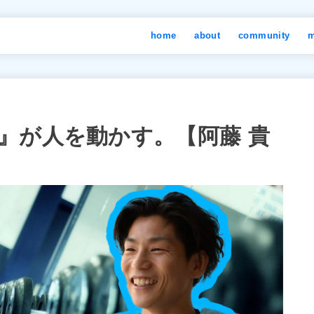
home
about
community
m
』が人を動かす。【阿藤 貴