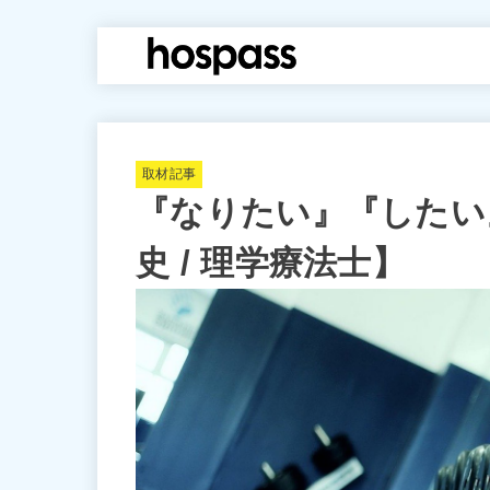
hospass media
取材記事
『なりたい』『したい
史 / 理学療法士】