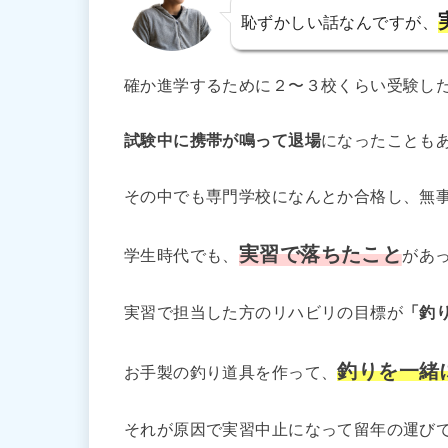
恥ずかしい話なんですが、
確か進学するために２〜３校くらい受験し
試験中に携帯が鳴って退場
になったことも
その中でも専門学校になんとか合格し、無
実習で落ちたこと
学生時代でも、
があ
実習で担当した方のリハビリの目標が
「釣
釣りを一緒
お手製の釣り道具を作って、
それが原因で実習中止になって留年の運び