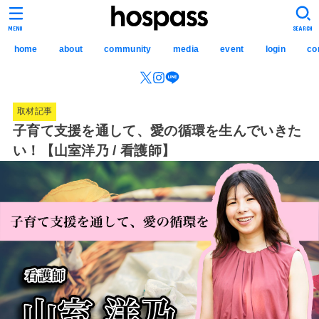
hospass media
MENU
SEARCH
home
about
community
media
event
login
co
取材記事
子育て支援を通して、愛の循環を生んでいきた
い！【山室洋乃 / 看護師】