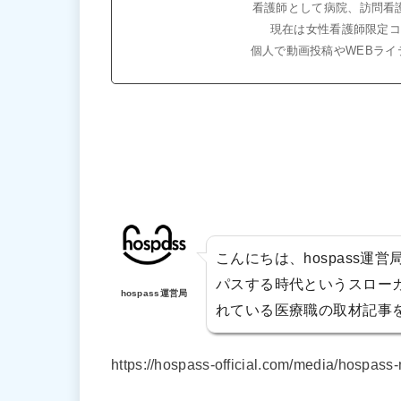
看護師として病院、訪問看
現在は女性看護師限定
個人で動画投稿やWEBラ
こんにちは、hospass運
パスする時代というスロー
hospass運営局
れている医療職の取材記事
https://hospass-official.com/media/hospass