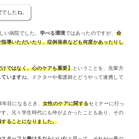
変でしたね。
しい病院でした。
学べる環境
ではあったのですが、
命
ご指導いただいたり、症例発表なども何度かあったりし
だけではなく、心のケアも重要】
ということを、先輩方
しています
ね。ドクターや看護師とどうやって連携して
4年目になるとき、
女性のケアに関する
セミナーに行っ
です。元々学生時代にも仲がよかったこともあり、その
職することになりました。
のスタッフと働けるならいいな
と思って、それが一番の