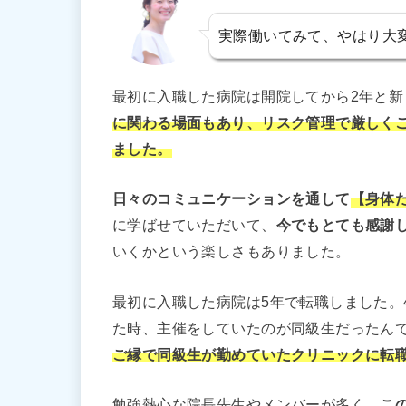
実際働いてみて、やはり大
最初に入職した病院は開院してから2年と新
に関わる場面もあり、リスク管理で厳しく
ました。
日々のコミュニケーションを通して
【身体
に学ばせていただいて、
今でもとても感謝
いくかという楽しさもありました。
最初に入職した病院は5年で転職しました。
た時、主催をしていたのが同級生だったん
ご縁で同級生が勤めていたクリニックに転
勉強熱心な院長先生やメンバーが多く、
こ