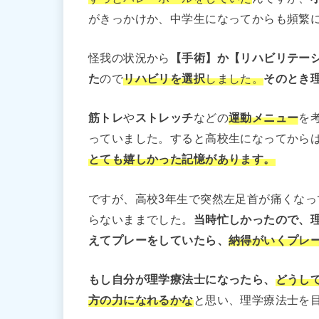
がきっかけか、中学生になってからも頻繁
怪我の状況から
【手術】か【リハビリテーシ
た
ので
リハビリを選択
しました。
そのとき
筋トレ
や
ストレッチ
などの
運動メニュー
を
っていました。すると高校生になってから
とても嬉しかった記憶があります。
ですが、高校3年生で突然左足首が痛くな
らないままでした。
当時忙しかったので、
えてプレーをしていたら、
納得がいくプレ
もし自分が理学療法士になったら、
どうし
方の力になれるかな
と思い、理学療法士を