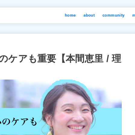
home
about
community
m
ケアも重要【本間恵里 / 理