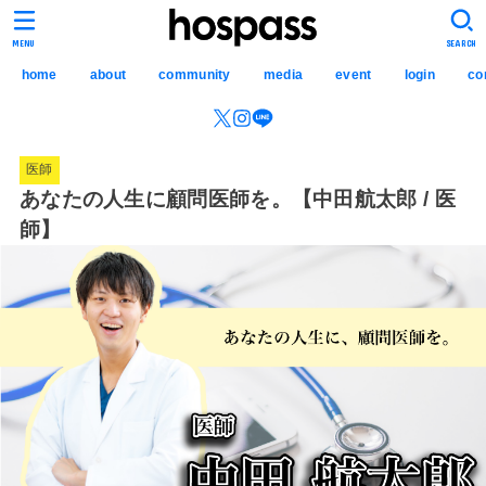
hospass media
MENU
SEARCH
home
about
community
media
event
login
co
医師
あなたの人生に顧問医師を。【中田航太郎 / 医
師】