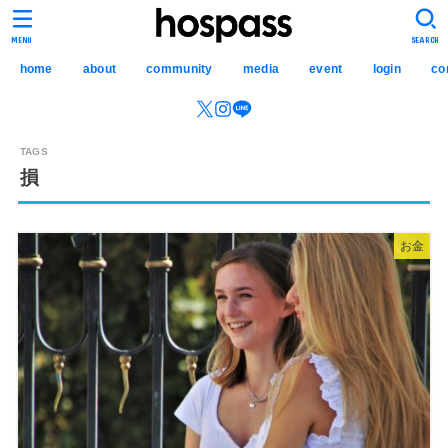
hospass media
MENU
SEARCH
home
about
community
media
event
login
co
損
お金