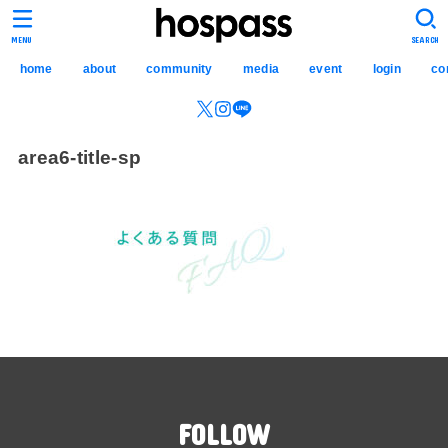
hospass media
MENU
SEARCH
home
about
community
media
event
login
co
area6-title-sp
FOLLOW