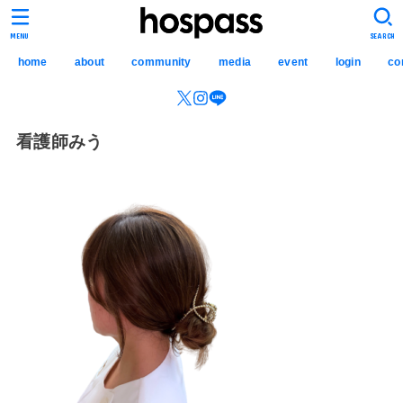
hospass media
MENU
SEARCH
home
about
community
media
event
login
co
看護師みう