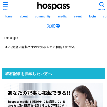
hospass media
MENU
SEARCH
home
about
community
media
event
login
co
image
取材記事を掲載したい方へ