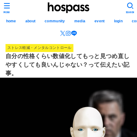
hospass media
MENU
SEARCH
home
about
community
media
event
login
co
ストレス軽減・メンタルコントロール
自分の性格くらい数値化してもっと見つめ直し
やすくしても良いんじゃない？って伝えたい記
事。