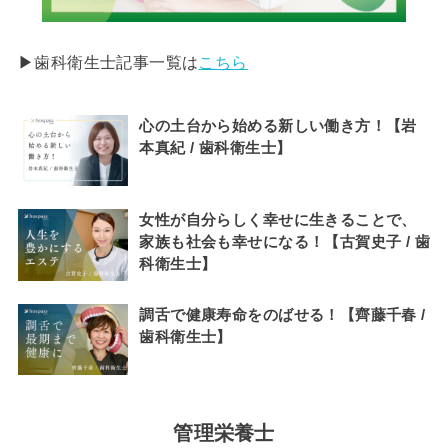
▶︎歯科衛生士記事一覧は
こちら
心の土台から始める新しい働き方！【岩
本真紀 / 歯科衛生士】
女性が自分らしく幸せに生きることで、
家族も社会も幸せになる！【古賀史子 / 歯
科衛生士】
調舌で健康寿命をのばせる！【齊藤千春 /
歯科衛生士】
管理栄養士