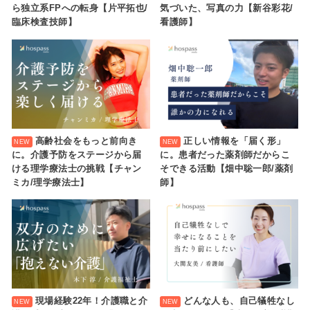
ら独立系FPへの転身【片平拓也/
気づいた、写真の力【新谷彩花/
臨床検査技師】
看護師】
高齢社会をもっと前向き
正しい情報を「届く形」
に。介護予防をステージから届
に。患者だった薬剤師だからこ
ける理学療法士の挑戦【チャン
そできる活動【畑中聡一郎/薬剤
ミカ/理学療法士】
師】
現場経験22年！介護職と介
どんな人も、自己犠牲なし