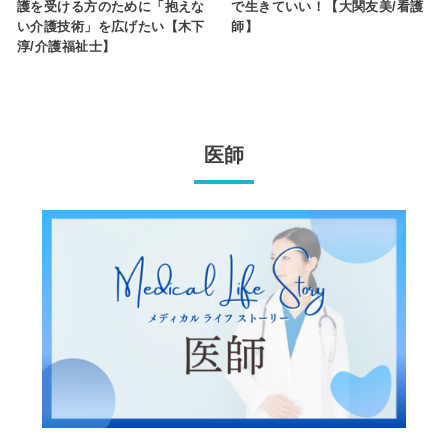
護を受ける方のために「抱えな
で生きていい！【大関友美/看護
い介護技術」を広げたい【木下
師】
淳/介護福祉士】
医師