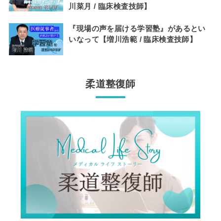
川菜月 / 臨床検査技師】
『現場の声を届ける学習塾』があるとい
いなって【増川浩範 / 臨床検査技師】
柔道整復師