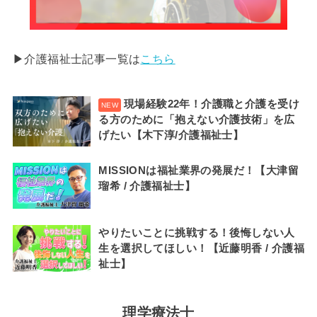
▶︎介護福祉士記事一覧は
こちら
現場経験22年！介護職と介護を受け
る方のために「抱えない介護技術」を広
げたい【木下淳/介護福祉士】
MISSIONは福祉業界の発展だ！【大津留
瑠希 / 介護福祉士】
やりたいことに挑戦する！後悔しない人
生を選択してほしい！【近藤明香 / 介護福
祉士】
理学療法士