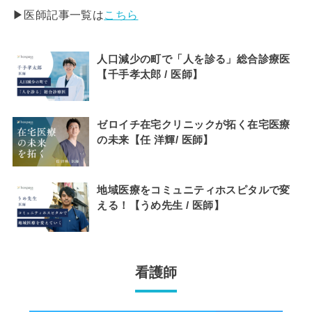
▶︎医師記事一覧は
こちら
人口減少の町で「人を診る」総合診療医
【千手孝太郎 / 医師】
ゼロイチ在宅クリニックが拓く在宅医療
の未来【任 洋輝/ 医師】
地域医療をコミュニティホスピタルで変
える！【うめ先生 / 医師】
看護師