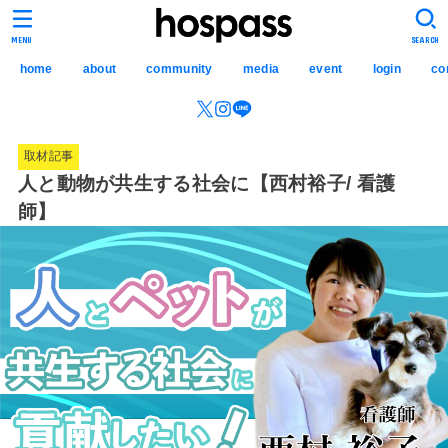
hospass media
MENU
SEARCH
home
about
community
media
event
login
co
取材記事
人と動物が共生する社会に【西村裕子/ 看護
師】