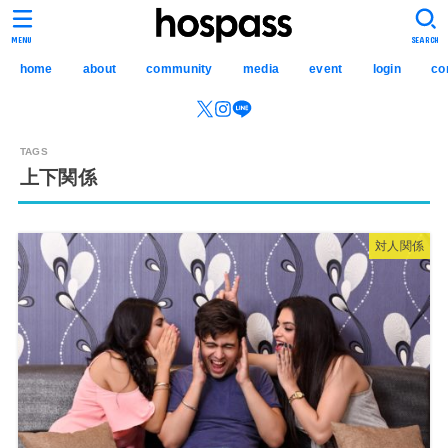
hospass media
MENU
SEARCH
home
about
community
media
event
login
co
上下関係
対人関係