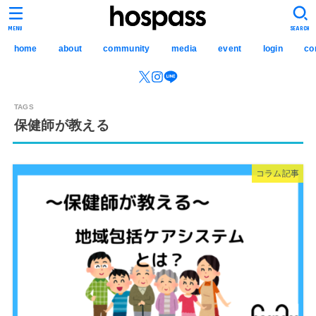
hospass media
MENU
SEARCH
home
about
community
media
event
login
co
保健師が教える
コラム記事