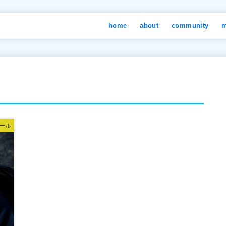
home
about
community
m
ール