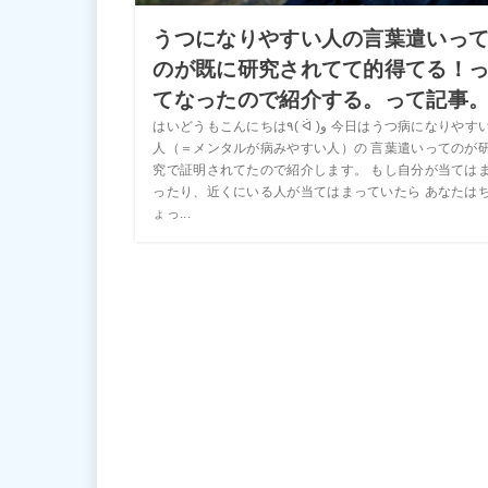
うつになりやすい人の言葉遣いっ
のが既に研究されてて的得てる！
てなったので紹介する。って記事
はいどうもこんにちは٩( ᐛ )و 今日はうつ病になりやすい
人（＝メンタルが病みやすい人）の 言葉遣いってのが
究で証明されてたので紹介します。 もし自分が当ては
ったり、近くにいる人が当てはまっていたら あなたは
ょっ...