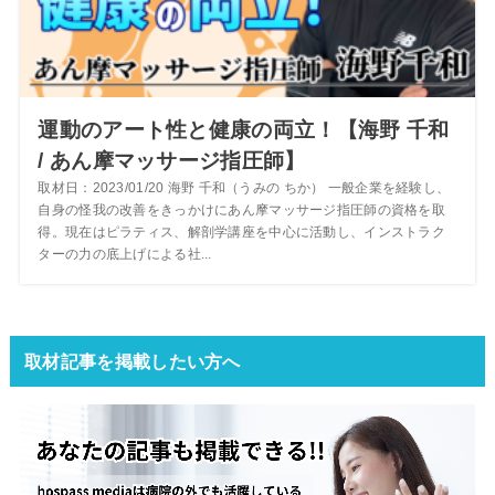
運動のアート性と健康の両立！【海野 千和
/ あん摩マッサージ指圧師】
取材日：2023/01/20 海野 千和（うみの ちか） 一般企業を経験し、
自身の怪我の改善をきっかけにあん摩マッサージ指圧師の資格を取
得。現在はピラティス、解剖学講座を中心に活動し、インストラク
ターの力の底上げによる社...
取材記事を掲載したい方へ