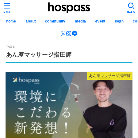
hospass media
MENU
SEARCH
home
about
community
media
event
login
co
あん摩マッサージ指圧師
あん摩マッサージ指圧師