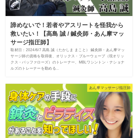
諦めないで！若者やアスリートを怪我から
救いたい！【高島 誠 / 鍼灸師・あん摩マッ
サージ指圧師】
取材日：2024/6/7 高島 誠（たかしま まこと） 鍼灸師・あん摩マッ
サージ師の資格を取得後、オリックス・ブルーウェーブ（現オリッ
クス・バッファローズ）のトレーナー、MBLワシントン・ナショナ
ルズのトレーナーを勤める...
あん摩マッサージ指圧師